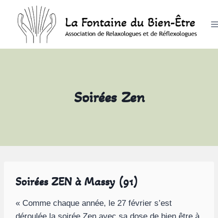
Aller
au
contenu
Soirées Zen
Soirées ZEN à Massy (91)
« Comme chaque année, le 27 février s’est
déroulée la soirée Zen avec sa dose de bien être à